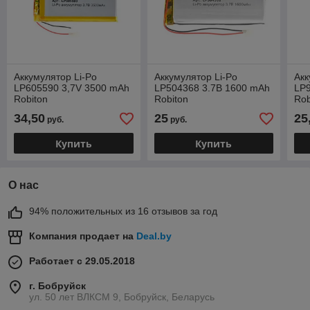
Аккумулятор Li-Po
Аккумулятор Li-Po
Акк
LP605590 3,7V 3500 mAh
LP504368 3.7В 1600 mAh
LP
Robiton
Robiton
Rob
34,50
25
25
руб.
руб.
Купить
Купить
О нас
94% положительных из 16 отзывов за год
Компания продает на
Deal.by
Работает с 29.05.2018
г. Бобруйск
ул. 50 лет ВЛКСМ 9, Бобруйск, Беларусь