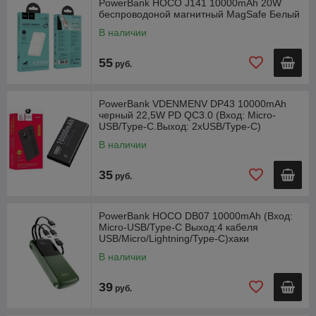
PowerBank HOCO J141 10000mAh 20W
беспроводоной магнитный MagSafe Белый
В наличии
55
руб.
PowerBank VDENMENV DP43 10000mAh
черный 22,5W PD QC3.0 (Вход: Micro-
USB/Type-C.Выход: 2xUSB/Type-C)
В наличии
35
руб.
PowerBank HOCO DB07 10000mAh (Вход:
Micro-USB/Type-C Выход:4 кабеля
USB/Micro/Lightning/Type-C)хаки
В наличии
39
руб.