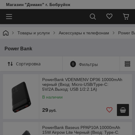
Магазин "Дэмакс" г. Бобруйск
Товары и услуги
Аксессуары к телефонам
Power B
Power Bank
Сортировка
0
Фильтры
PowerBank VDENMENV DP36 10000mAh
черный (Вход: Micro-USB/Type-C:
5V/2A.Выход: USB 1/2:2.1A)
В наличии
29
руб.
PowerBank Baseus PPAP10A 10000mAh
15W Airpow Lite Черный (Вход: Type-C.