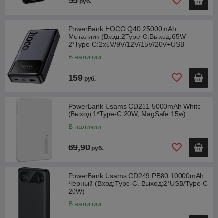
55
руб.
PowerBank HOCO Q40 25000mAh
Металлик (Вход:2Type-C.Выход:65W
2*Type-C:2x5V/9V/12V/15V/20V+USB
22,5W)
В наличии
159
руб.
PowerBank Usams CD231 5000mAh White
(Выход 1*Type-C 20W, MagSafe 15w)
В наличии
69,90
руб.
PowerBank Usams CD249 PB80 10000mAh
Черный (Вход:Type-C. Выход:2*USB/Type-C
20W)
В наличии