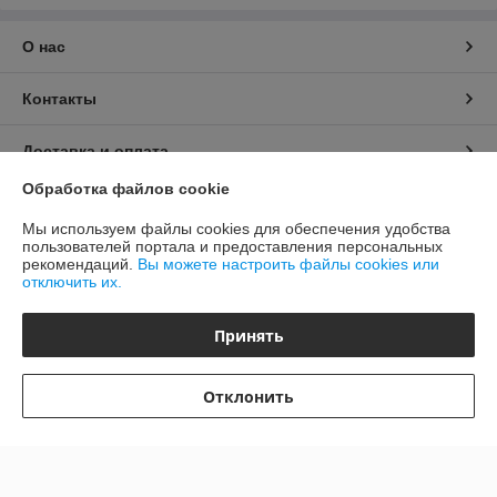
О нас
Контакты
Доставка и оплата
Обработка файлов cookie
График работы
Мы используем файлы cookies для обеспечения удобства
пользователей портала и предоставления персональных
Полная версия сайта
рекомендаций.
Вы можете настроить файлы cookies или
отключить их.
Политика обработки cookies
Принять
Сайт создан на платформе Deal.by
Отклонить