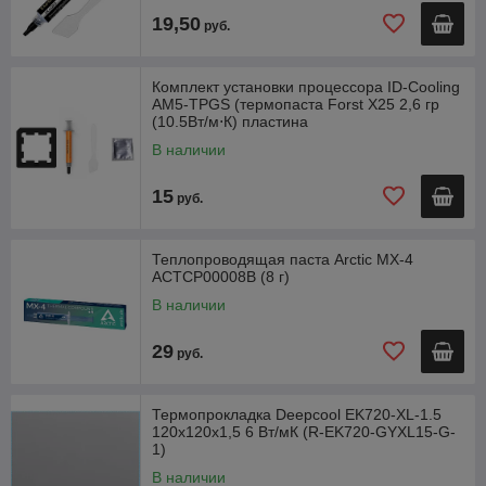
19,50
руб.
Комплект установки процессора ID-Cooling
AM5-TPGS (термопаста Forst X25 2,6 гр
(10.5Вт/м⋅К) пластина
В наличии
15
руб.
Теплопроводящая паста Arctic MX-4
ACTCP00008B (8 г)
В наличии
29
руб.
Термопрокладка Deepcool EK720-XL-1.5
120х120х1,5 6 Вт/мК (R-EK720-GYXL15-G-
1)
В наличии