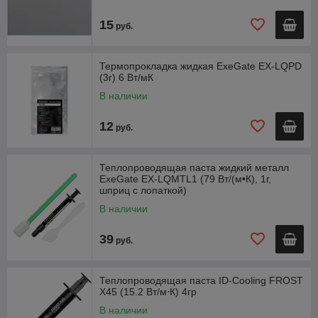
15
руб.
Термопрокладка жидкая ExeGate EX-LQPD
(3г) 6 Вт/мК
В наличии
12
руб.
Теплопроводящая паста жидкий металл
ExeGate EX-LQMTL1 (79 Вт/(м•К), 1г,
шприц с лопаткой)
В наличии
39
руб.
Теплопроводящая паста ID-Cooling FROST
X45 (15.2 Вт/м⋅К) 4гр
В наличии