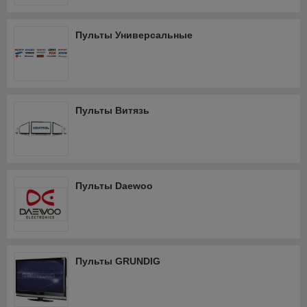
Пульт управления телевизором
Пульты Универсальные
Существует несколько критериев выбора пульта
дистанционного управления:
1. По модели. Модель пульта дистанционного управления
обычно указывается на передней панели корпуса в нижней
части, под кнопками. Она также может быть указана под
Пульты Витязь
крышкой батарейного отсека или на внутренней стороне
крышки.
2. В соответствии с
моделью оборудования.
Модель телевизора обычно
указана на задней панели
Пульты Daewoo
на заводской этикетке. Для
плееров, ресиверов и
проекторов модель может
быть указана на передней
или нижней панели
оборудования.
Пульты GRUNDIG
3. По внешнему виду. Иногда пульт дистанционного
управления теряется, и владелец не знает ни его модель, ни
модель техники, для которой использовался пульт. В данном