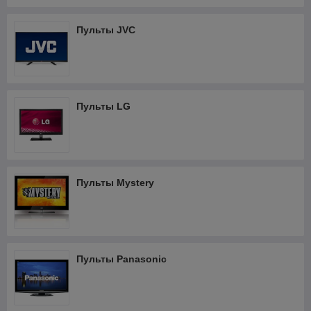
случае пульт управления подбирается по имеющемуся
каталогу моделей. Для этого достаточно выбрать устройство
Пульты JVC
управления, которое лучше всего подходит по внешнему
виду на утерянный пульт.
Где купить пульт для телевизора
Обратившись в интернет-магазин
Дэмакс
, всегда можно
Пульты LG
купить пульт управления телевизором нужной модели.
Пульты Mystery
Пульты Panasonic