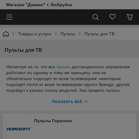
Магазин "Дэмакс" г. Бобруйск
Товары и услуги
Пульты
Пульты для ТВ
Пульты для ТВ
Несмотря на то, что все
пульты
дистанционного управления
работают по одному и тому же принципу, они не
обязательно подходят ко всем телевизорам: некоторые
подходят почти ко всем телевизорам одного бренда, другие
подойдут к узкому списку моделей. Как правило пульты
более новых моделей телевизоров подходят к старым, но не
Показать всё
наоборот. Так же для современных смарт-устройств можно
купить пульт для телевизора с указкой (гироскопом) и
голосовым управлением. По сути, все пульты созданы
одинаково — некоторые дают возможность подключаться к
Пульты Горизонт
нескольким устройствам, в то время как другие используют
метку "универсальный", чтобы указать, что они работают с
любым устройством одного бренда.