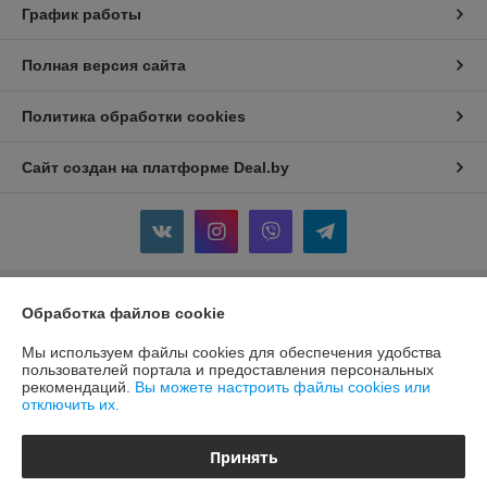
График работы
Полная версия сайта
Политика обработки cookies
Сайт создан на платформе Deal.by
Информация для покупателя
Обработка файлов cookie
Юридическое лицо:
ООО "МаксдэмМаркет"
Мы используем файлы cookies для обеспечения удобства
213802, Могилевская область, г. Бобруйск, ул. Ленина, д. 52, кв. 84
пользователей портала и предоставления персональных
рекомендаций.
Вы можете настроить файлы cookies или
Регистрационный номер ЕГР: 791360419
отключить их.
УНП: 791360419
Принять
Регистрационный орган: Бобруйский горисполком