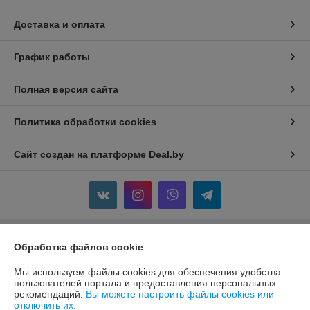
Доставка и оплата
График работы
Полная версия сайта
Политика обработки cookies
Сайт создан на платформе Deal.by
Информация для покупателя
Обработка файлов cookie
Юридическое лицо:
ООО "МаксдэмМаркет"
Мы используем файлы cookies для обеспечения удобства
213802, Могилевская область, г. Бобруйск, ул. Ленина, д. 52, кв. 84
пользователей портала и предоставления персональных
рекомендаций.
Вы можете настроить файлы cookies или
Регистрационный номер ЕГР: 791360419
отключить их.