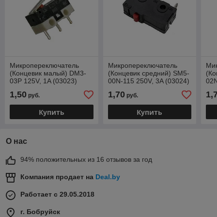
Микропереключатель
Микропереключатель
Ми
(Концевик малый) DM3-
(Концевик средний) SM5-
(Ко
03P 125V, 1A (03023)
00N-115 250V, 3A (03024)
02N
1,50
1,70
1,
руб.
руб.
Купить
Купить
О нас
94% положительных из 16 отзывов за год
Компания продает на
Deal.by
Работает с 29.05.2018
г. Бобруйск