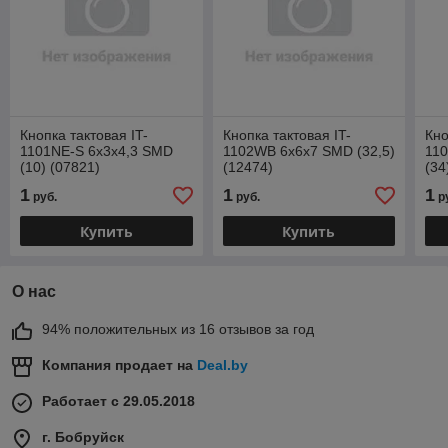
Кнопка тактовая IT-
Кнопка тактовая IT-
Кно
1101NE-S 6x3x4,3 SMD
1102WB 6x6x7 SMD (32,5)
11
(10) (07821)
(12474)
(34
1
1
1
руб.
руб.
р
Купить
Купить
О нас
94% положительных из 16 отзывов за год
Компания продает на
Deal.by
Работает с 29.05.2018
г. Бобруйск