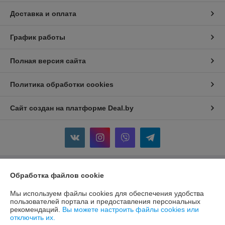
Доставка и оплата
График работы
Полная версия сайта
Политика обработки cookies
Сайт создан на платформе Deal.by
Обработка файлов cookie
Информация для покупателя
Юридическое лицо:
ООО "МаксдэмМаркет"
Мы используем файлы cookies для обеспечения удобства
213802, Могилевская область, г. Бобруйск, ул. Ленина, д. 52, кв. 84
пользователей портала и предоставления персональных
рекомендаций.
Вы можете настроить файлы cookies или
Регистрационный номер ЕГР: 791360419
отключить их.