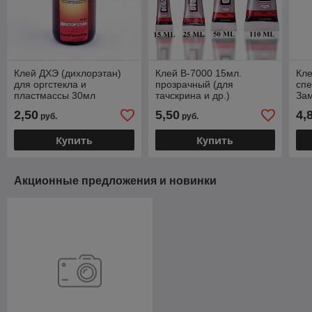
Клей ДХЭ (дихлорэтан)
Клей B-7000 15мл.
Кл
для оргстекла и
прозрачный (для
спе
пластмассы 30мл
тачскрина и др.)
За
ТехноХим
2,50
5,50
4,
руб.
руб.
Купить
Купить
Акционные предложения и новинки