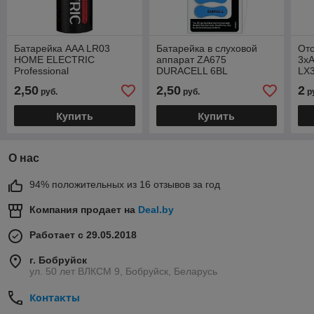
Батарейка AAA LR03
Батарейка в слуховой
Отс
HOME ELECTRIC
аппарат ZA675
3x
Professional
DURACELL 6BL
LX
2,50
2,50
2
руб.
руб.
р
Купить
Купить
О нас
94% положительных из 16 отзывов за год
Компания продает на
Deal.by
Работает с 29.05.2018
г. Бобруйск
ул. 50 лет ВЛКСМ 9, Бобруйск, Беларусь
Контакты