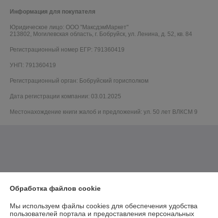
Информация для покупателя
Юридическое лицо:
ООО "МаксдэмМаркет"
213802, Могилевская область, г. Бобруйск, ул. Ленина, д. 52, кв. 84
Регистрационный номер ЕГР: 791360419
УНП: 791360419
Регистрационный орган: Бобруйский горисполком
Дата регистрации компании: 03.01.2025
Местонахождение книги жалоб и предложений: ул. 50 лет ВЛКСМ 9
Обработка файлов cookie
Мы используем файлы cookies для обеспечения удобства
пользователей портала и предоставления персональных