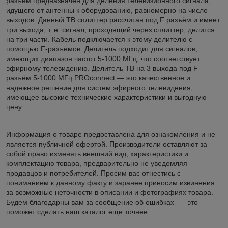
разъем предназначен для деления телевизионного сигнала,
идущего от антенны к оборудованию, равномерно на число
выходов. Данный ТВ сплиттер рассчитан под F разъём и имеет
три выхода, т. е. сигнал, проходящий через сплиттер, делится
на три части. Кабель подключается к этому делителю с
помощью F-разъемов. Делитель подходит для сигналов,
имеющих диапазон частот 5-1000 МГц, что соответствует
эфирному телевидению. Делитель ТВ на 3 выхода под F
разъём 5-1000 МГц PROconnect — это качественное и
надежное решение для систем эфирного телевидения,
имеющее высокие технические характеристики и выгодную
цену.
Информация о товаре предоставлена для ознакомления и не
является публичной офертой. Производители оставляют за
собой право изменять внешний вид, характеристики и
комплектацию товара, предварительно не уведомляя
продавцов и потребителей. Просим вас отнестись с
пониманием к данному факту и заранее приносим извинения
за возможные неточности в описании и фотографиях товара.
Будем благодарны вам за сообщение об ошибках — это
поможет сделать наш каталог еще точнее