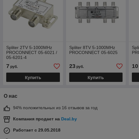
Spliter 2TV 5-1000MHz
Spliter 8TV 5-1000MHz
Spl
PROCONNECT 05-6021 /
PROCONNECT 05-6025
PR
05-6201-4
7
23
10
руб.
руб.
Купить
Купить
О нас
94% положительных из 16 отзывов за год
Компания продает на
Deal.by
Работает с 29.05.2018