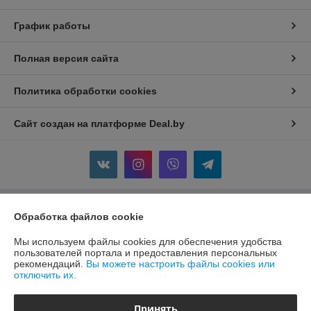
График работы
Полная версия сайта
Политика обработки cookies
Сайт создан на платформе Deal.by
Обработка файлов cookie
Информация для покупателя
Юридическое лицо:
ООО "МаксдэмМаркет"
Мы используем файлы cookies для обеспечения удобства
213802, Могилевская область, г. Бобруйск, ул. Ленина, д. 52, кв. 84
пользователей портала и предоставления персональных
рекомендаций.
Вы можете настроить файлы cookies или
Регистрационный номер ЕГР: 791360419
отключить их.
УНП: 791360419
Принять