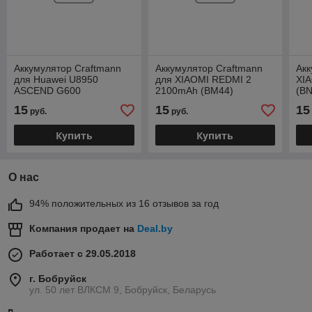
Аккумулятор Craftmann
Аккумулятор Craftmann
Ак
для Huawei U8950
для XIAOMI REDMI 2
XI
ASCEND G600
2100mAh (BM44)
(BN
200A.13Q2E (HB5R1)
15
15
15
руб.
руб.
Купить
Купить
О нас
94% положительных из 16 отзывов за год
Компания продает на
Deal.by
Работает с 29.05.2018
г. Бобруйск
ул. 50 лет ВЛКСМ 9, Бобруйск, Беларусь