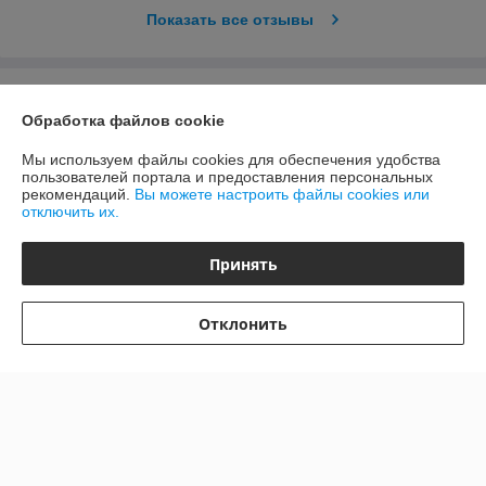
Показать все отзывы
О нас
Обработка файлов cookie
Контакты
Мы используем файлы cookies для обеспечения удобства
пользователей портала и предоставления персональных
рекомендаций.
Вы можете настроить файлы cookies или
Доставка и оплата
отключить их.
График работы
Принять
Полная версия сайта
Отклонить
Политика обработки cookies
Сайт создан на платформе Deal.by