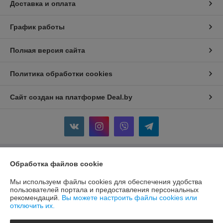
Доставка и оплата
График работы
Полная версия сайта
Политика обработки cookies
Сайт создан на платформе Deal.by
Информация для покупателя
Обработка файлов cookie
Юридическое лицо:
ООО "МаксдэмМаркет"
Мы используем файлы cookies для обеспечения удобства
213802, Могилевская область, г. Бобруйск, ул. Ленина, д. 52, кв. 84
пользователей портала и предоставления персональных
рекомендаций.
Вы можете настроить файлы cookies или
Регистрационный номер ЕГР: 791360419
отключить их.
УНП: 791360419