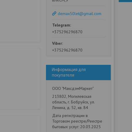
ВЛКСМ,9
demax50let@gmail.com
+375296296870
+375296296870
Информация для
покупателя
ООО "МаксдэмМаркет"
213802, Могилевская
область, г. Бобруйск, ул.
Ленина, д. 52, кв. 84
Дата регистрации в
Торговом реестре/Реестре
бытовых услуг: 20.03.2025