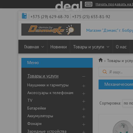
Начать продавать на 
+375 (29) 629-68-70
+375 (25) 653-81-92
Магазин "Дэмакс" г. Бобр
Главная
Новинки
Товары и услуги
О нас
Товары и услу
Товары и услуги
Механические
Наушники и гарнитуры
Аксессуары к телефонам
TV
Батарейки
Аккумуляторы
Фонари
Зарядные устройства