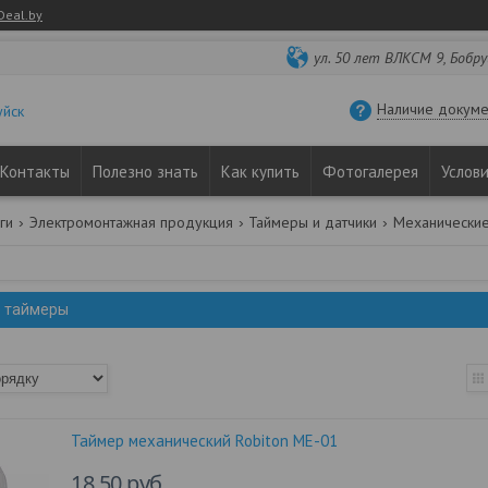
Deal.by
ул. 50 лет ВЛКСМ 9, Бобру
Наличие докуме
уйск
Контакты
Полезно знать
Как купить
Фотогалерея
Услов
ги
Электромонтажная продукция
Таймеры и датчики
Механически
 таймеры
Таймер механический Robiton ME-01
18,50
руб.