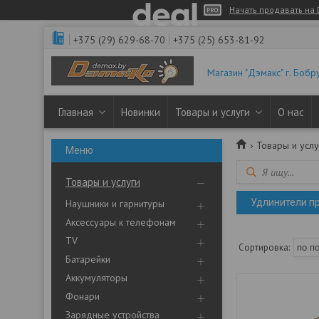
Начать продавать на 
+375 (29) 629-68-70
+375 (25) 653-81-92
Магазин "Дэмакс" г. Бобр
Главная
Новинки
Товары и услуги
О нас
Товары и услу
Товары и услуги
Удлинители п
Наушники и гарнитуры
Аксессуары к телефонам
TV
Батарейки
Аккумуляторы
Фонари
Зарядные устройства