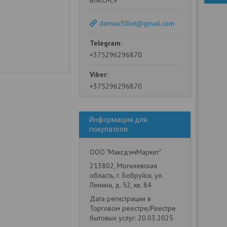
ВЛКСМ,9
demax50let@gmail.com
+375296296870
+375296296870
Информация для
покупателя
ООО "МаксдэмМаркет"
213802, Могилевская
область, г. Бобруйск, ул.
Ленина, д. 52, кв. 84
Дата регистрации в
Торговом реестре/Реестре
бытовых услуг: 20.03.2025