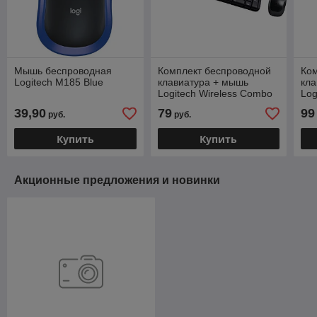
Мышь беспроводная
Комплект беспроводной
Ко
Logitech M185 Blue
клавиатура + мышь
кла
Logitech Wireless Combo
Log
MK220 черный (920-
MK
39,90
79
99
руб.
руб.
003169)
(92
Купить
Купить
Акционные предложения и новинки