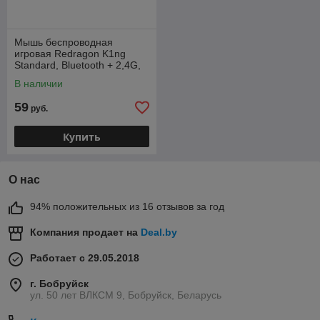
Мышь беспроводная
игровая Redragon K1ng
Standard, Bluetooth + 2,4G,
400 mAh, сверхлегкая
В наличии
12000dpi
59
руб.
Купить
О нас
94% положительных из 16 отзывов за год
Компания продает на
Deal.by
Работает с 29.05.2018
г. Бобруйск
ул. 50 лет ВЛКСМ 9, Бобруйск, Беларусь