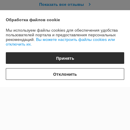
Показать все отзывы
Обработка файлов cookie
О нас
Мы используем файлы cookies для обеспечения удобства
пользователей портала и предоставления персональных
Контакты
рекомендаций.
Вы можете настроить файлы cookies или
отключить их.
Доставка и оплата
Принять
График работы
Отклонить
Полная версия сайта
Политика обработки cookies
Сайт создан на платформе Deal.by