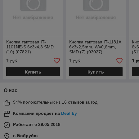
Кнопка тактовая IT-
Кнопка тактовая IT-1181A
Кно
1101NE-S 6x3x4,3 SMD
6x3x2,5mm, W=0,6mm,
6x6
(10) (07821)
SMD (7) (03027)
(51
1
1
1
руб.
руб.
р
Купить
Купить
О нас
94% положительных из 16 отзывов за год
Компания продает на
Deal.by
Работает с 29.05.2018
г. Бобруйск