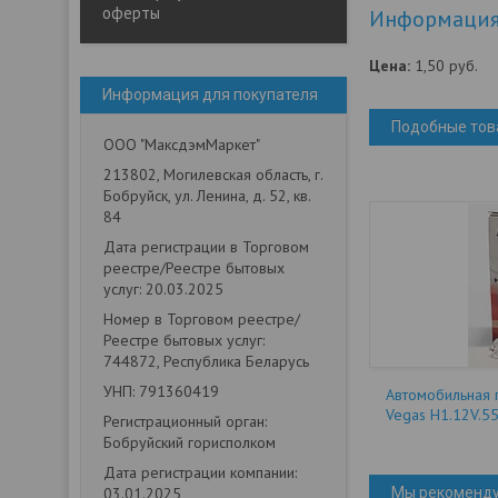
оферты
Информация 
Цена:
1,50
руб.
Информация для покупателя
Подобные тов
ООО "МаксдэмМаркет"
213802, Могилевская область, г.
Бобруйск, ул. Ленина, д. 52, кв.
84
Дата регистрации в Торговом
реестре/Реестре бытовых
услуг: 20.03.2025
Номер в Торговом реестре/
Реестре бытовых услуг:
744872, Республика Беларусь
УНП: 791360419
Автомобильная 
Vegas H1.12V.5
Регистрационный орган:
Бобруйский горисполком
Дата регистрации компании:
03.01.2025
Мы рекоменд