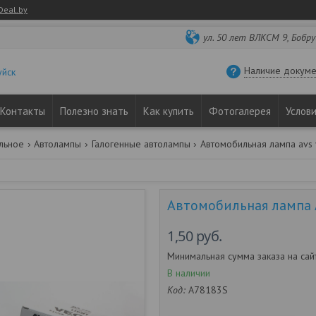
Deal.by
ул. 50 лет ВЛКСМ 9, Бобру
Наличие докуме
уйск
Контакты
Полезно знать
Как купить
Фотогалерея
Услов
льное
Автолампы
Галогенные автолампы
Автомобильная лампа 
1,50
руб.
Минимальная сумма заказа на сай
В наличии
Код:
A78183S