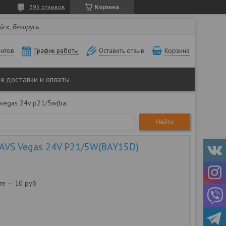
395 отзывов
Корзина
йск, Беларусь
нтов
Корзина
График работы
Оставить отзыв
ия доставки и оплаты
Автомобильная лампа avs vegas 24v p21/5w(bay15d)
Найти
AVS Vegas 24V P21/5W(BAY15D)
те — 10 руб