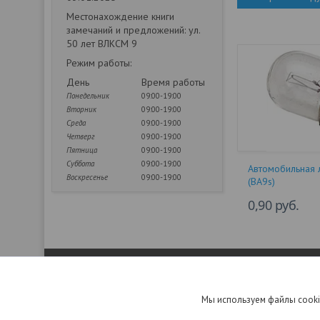
Местонахождение книги
замечаний и предложений: ул.
50 лет ВЛКСМ 9
Режим работы:
День
Время работы
Понедельник
09:00-19:00
Вторник
09:00-19:00
Среда
09:00-19:00
Четверг
09:00-19:00
Пятница
09:00-19:00
Суббота
09:00-19:00
Автомобильная 
Воскресенье
09:00-19:00
(BA9s)
0,90
руб.
НАВИГАЦИЯ
НАВИГАЦ
Аксессуары к телефонам
Электр
Мы используем файлы cooki
Пульты
Электр