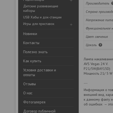
Производитель
Детские развивающие
наборы
Страна производ
USB Хабы и док-станции
Напряжение пит
Игры для приставок
Функциональное 
Новинки
Цвет свечения
Контакты
Цоколь
Полезно знать
Лампа накаливани
Как купить
AVS Vegas 24 V.
P21/5W(BAY15D)
Условия доставки и
Мощность 21/ 5 W
оплаты
---
Отзывы
Информация о тов
О нас
внешний вид, хара
к данному факту 
Фотогалерея
об ошибках — это
Договор публичной