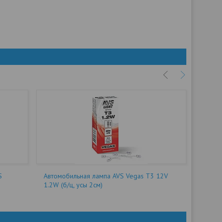
S
Автомобильная лампа AVS Vegas T3 12V
Автомо
1.2W (б/ц, усы 2см)
W5W (