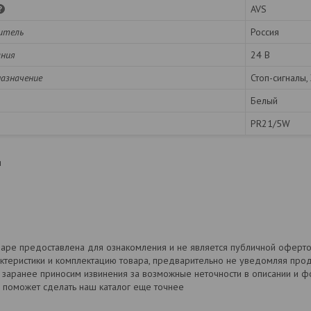
AVS
итель
Россия
ания
24 В
назначение
Стоп-сигналы,
Белый
PR21/5W
я
аре предоставлена для ознакомления и не является публичной офертой
ктеристики и комплектацию товара, предварительно не уведомляя прод
и заранее приносим извинения за возможные неточности в описании и 
 поможет сделать наш каталог еще точнее