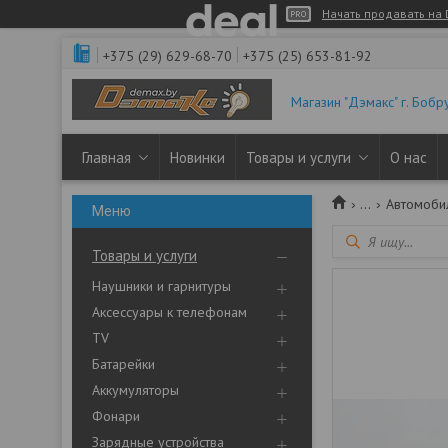
Начать продавать на 
+375 (29) 629-68-70
+375 (25) 653-81-92
Магазин "Дэмакс" г. Бобр
Главная
Новинки
Товары и услуги
О нас
...
Автомоби
Товары и услуги
Наушники и гарнитуры
Аксессуары к телефонам
TV
Батарейки
Аккумуляторы
Фонари
Зарядные устройства